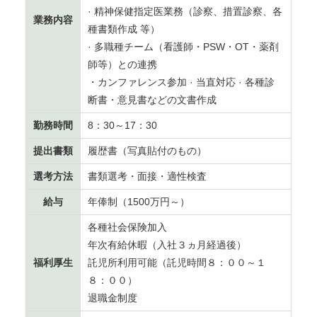
· 精神保健指定医業務（診察、措置診察、各
業務内容
種書類作成 等）
· 多職種チーム（看護師・PSW・OT・薬剤
師等）との連携
・カンファレンス参加 · 当直対応 · 各種診
断書・意見書などの文書作成
勤務時間
8：30～17：30
提出書類
履歴書（写真貼付のもの）
選考方法
書類選考・面接・適性検査
給与
年俸制（
1500
万円～）
各種社会保険加入
年次有給休暇（入社３ヵ月経過後）
福利厚生
託児所利用可能（託児時間８：００～１
８：００）
退職金制度