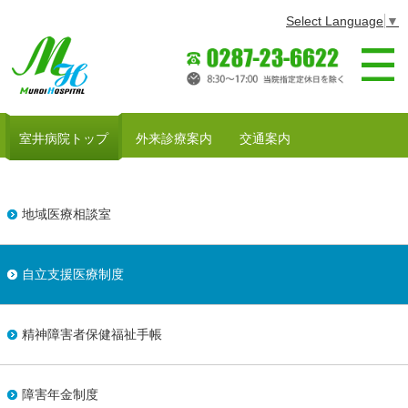
Select Language
▼
室井病院～医
室井病院トップ
外来診療案内
交通案内
地域医療相談室
自立支援医療制度
精神障害者保健福祉手帳
障害年金制度