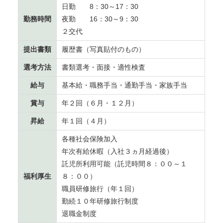
日勤 8：30～17：30
勤務時間
夜勤 16：30～9：30
２交代
提出書類
履歴書（写真貼付のもの）
選考方法
書類選考・面接・適性検査
給与
基本給・職務手当・通勤手当・家族手当
賞与
年２回（６月・１２月）
昇給
年１回（４月）
各種社会保険加入
年次有給休暇（入社３ヵ月経過後）
託児所利用可能（託児時間８：００～１
福利厚生
８：００）
職員研修旅行（年１回）
勤続１０年研修旅行制度
退職金制度